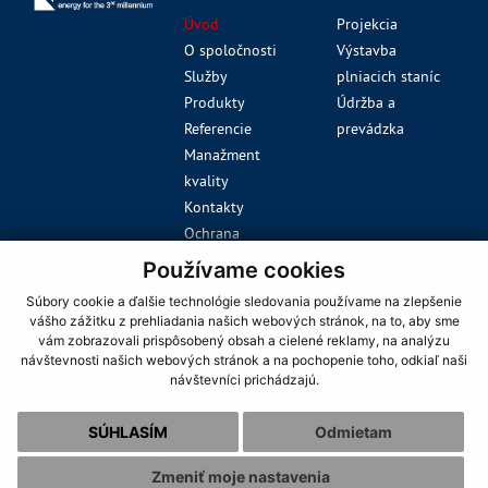
Úvod
Projekcia
O spoločnosti
Výstavba
Služby
plniacich staníc
Produkty
Údržba a
Referencie
prevádzka
Manažment
kvality
Kontakty
Ochrana
osobných údajov
Používame cookies
Cookies
Súbory cookie a ďalšie technológie sledovania používame na zlepšenie
KONTAKT
webdesign
|
webex.sk
vášho zážitku z prehliadania našich webových stránok, na to, aby sme
vám zobrazovali prispôsobený obsah a cielené reklamy, na analýzu
NEAT a.s.
návštevnosti našich webových stránok a na pochopenie toho, odkiaľ naši
Letná 27, 040 01 Košice
návštevníci prichádzajú.
Slovenská republika
SÚHLASÍM
Odmietam
Tel:
+421 55 62 226 74
E-mail:
info@neat-
Zmeniť moje nastavenia
energy.com