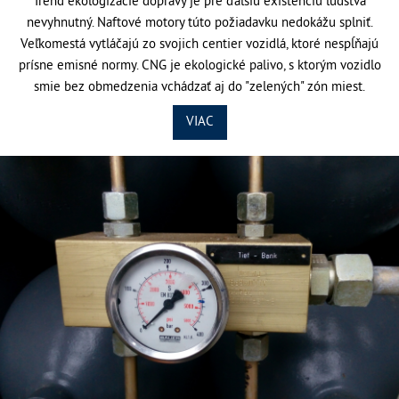
Trend ekologizácie dopravy je pre ďalšiu existenciu ľudstva
nevyhnutný. Naftové motory túto požiadavku nedokážu splniť.
Veľkomestá vytláčajú zo svojich centier vozidlá, ktoré nespĺňajú
prísne emisné normy. CNG je ekologické palivo, s ktorým vozidlo
smie bez obmedzenia vchádzať aj do "zelených" zón miest.
VIAC