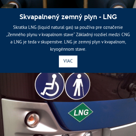
Skvapalnený zemný plyn - LNG
Skratka LNG (liquid natural gas) sa používa pre označenie
„Zemného plynu v kvapalnom stave“ Základný rozdiel medzi CNG
a LNG je teda v skupenstve. LNG je zemný plyn v kvapalnom,
kryogénnom stave.
VIAC