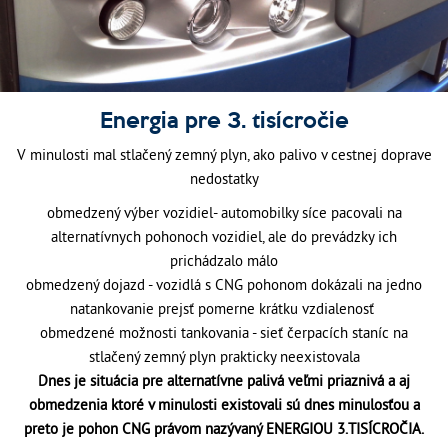
Energia pre 3. tisícročie
V minulosti mal stlačený zemný plyn, ako palivo v cestnej doprave
nedostatky
obmedzený výber vozidiel- automobilky síce pacovali na
alternatívnych pohonoch vozidiel, ale do prevádzky ich
prichádzalo málo
obmedzený dojazd - vozidlá s CNG pohonom dokázali na jedno
natankovanie prejsť pomerne krátku vzdialenosť
obmedzené možnosti tankovania - sieť čerpacích staníc na
stlačený zemný plyn prakticky neexistovala
Dnes je situácia pre alternatívne palivá veľmi priaznivá a aj
obmedzenia ktoré v minulosti existovali sú dnes minulosťou a
preto je pohon CNG právom nazývaný ENERGIOU 3.TISÍCROČIA.