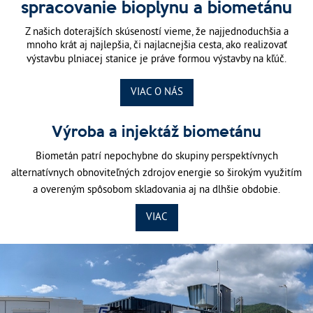
spracovanie bioplynu a biometánu
Z našich doterajších skúseností vieme, že najjednoduchšia a
mnoho krát aj najlepšia, či najlacnejšia cesta, ako realizovať
výstavbu plniacej stanice je práve formou výstavby na kľúč.
VIAC O NÁS
Výroba a injektáž biometánu
Biometán patrí nepochybne do skupiny perspektívnych
alternatívnych obnoviteľných zdrojov energie so širokým využitím
a overeným spôsobom skladovania aj na dlhšie obdobie.
VIAC